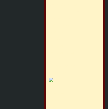
ADVENTMÄRKTE WIEN
ADVENTMÄRKTE DEUTSCHLAND
ADVENTKALENDER
Weihnachtsbräuche
Adventlieder
Backstube
Adventkranz
Adventkranz selbstgemacht
X-mas Videos
X-mas Window Colour
Weihnachtswitze
Flicken
Mein Banner
Linkliste
Award