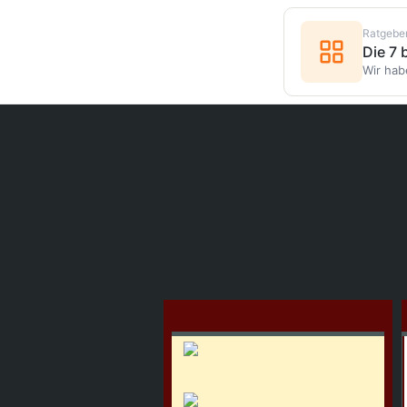
Ratgebe
Die 7
Wir hab
Home