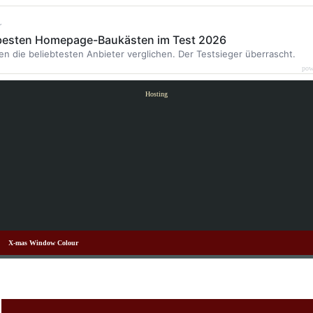
r
 besten Homepage-Baukästen im Test 2026
en die beliebtesten Anbieter verglichen. Der Testsieger überrascht.
pow
Hosting
X-mas Window Colour